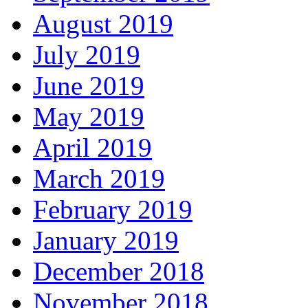
August 2019
July 2019
June 2019
May 2019
April 2019
March 2019
February 2019
January 2019
December 2018
November 2018