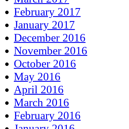
February 2017
January 2017
December 2016
November 2016
October 2016
May 2016
April 2016
March 2016
February 2016
January 2016