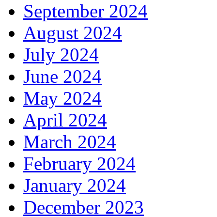
September 2024
August 2024
July 2024
June 2024
May 2024
April 2024
March 2024
February 2024
January 2024
December 2023