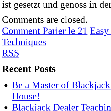
ist gesetzt und genoss in de
Comments are closed.
Comment Parier le 21
Easy
Techniques
RSS
Recent Posts
Be a Master of Blackjack
House!
Blackjack Dealer Teachi