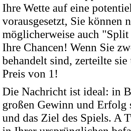
Ihre Wette auf eine potentie
vorausgesetzt, Sie können n
möglicherweise auch "Split 
Ihre Chancen! Wenn Sie zw
behandelt sind, zerteilte si
Preis von 1!
Die Nachricht ist ideal: in 
großen Gewinn und Erfolg s
und das Ziel des Spiels. A 
in Ihrer ursprünglichen befa