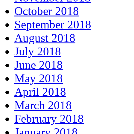
October 2018
September 2018
August 2018
July 2018
June 2018
May 2018
April 2018
March 2018
February 2018
January 2018