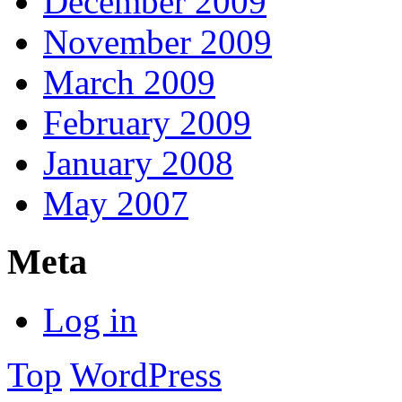
December 2009
November 2009
March 2009
February 2009
January 2008
May 2007
Meta
Log in
Top
WordPress