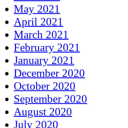
May 2021
April 2021
March 2021
February 2021
January 2021
December 2020
October 2020
September 2020
August 2020
July 2020