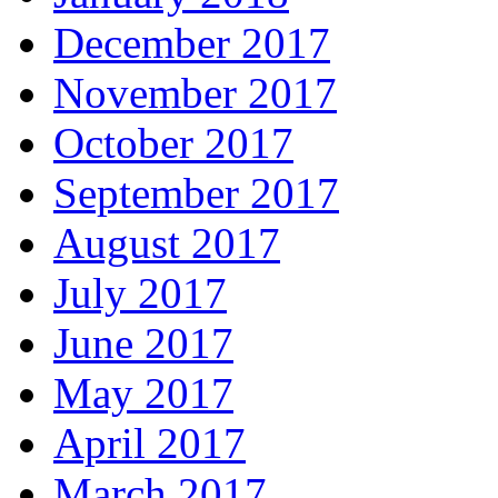
December 2017
November 2017
October 2017
September 2017
August 2017
July 2017
June 2017
May 2017
April 2017
March 2017