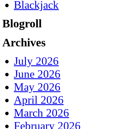
Blackjack
Blogroll
Archives
July 2026
June 2026
May 2026
April 2026
March 2026
February 2026