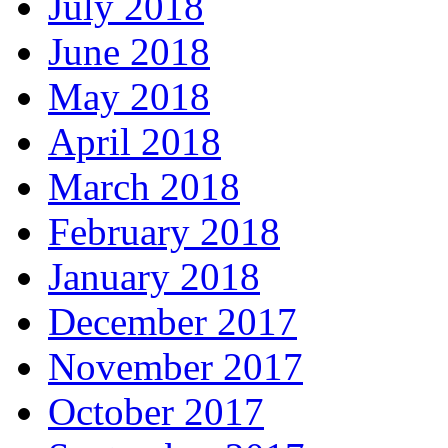
July 2018
June 2018
May 2018
April 2018
March 2018
February 2018
January 2018
December 2017
November 2017
October 2017