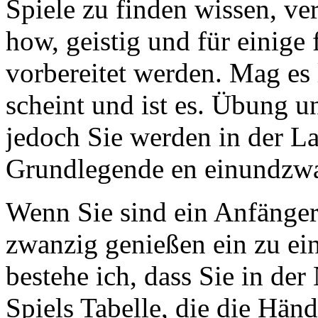
Spiele zu finden wissen, ve
how, geistig und für einige 
vorbereitet werden. Mag es
scheint und ist es. Übung u
jedoch Sie werden in der La
Grundlegende en einundzwan
Wenn Sie sind ein Anfänger
zwanzig genießen ein zu ein
bestehe ich, dass Sie in der
Spiels Tabelle, die die Händl