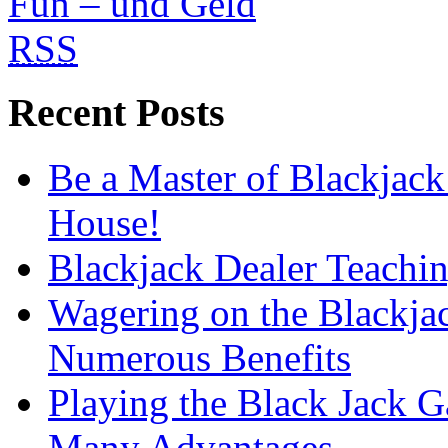
Fun – und Geld
RSS
Recent Posts
Be a Master of Blackjack
House!
Blackjack Dealer Teachi
Wagering on the Blackja
Numerous Benefits
Playing the Black Jack G
Many Advantages