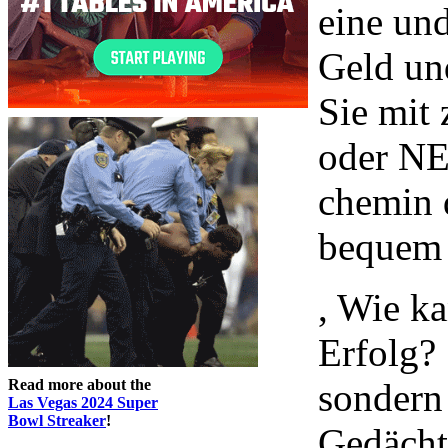
eine und
Geld und
Sie mit 
oder NE
chemin 
bequem 
, Wie k
Erfolg? 
Read more about the
sondern
Las Vegas 2024 Super
Bowl Streaker
!
Gedächt