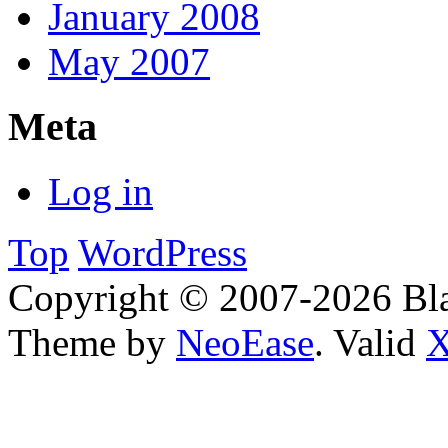
January 2008
May 2007
Meta
Log in
Top
WordPress
Copyright © 2007-2026 Bl
Theme by
NeoEase
. Valid
X