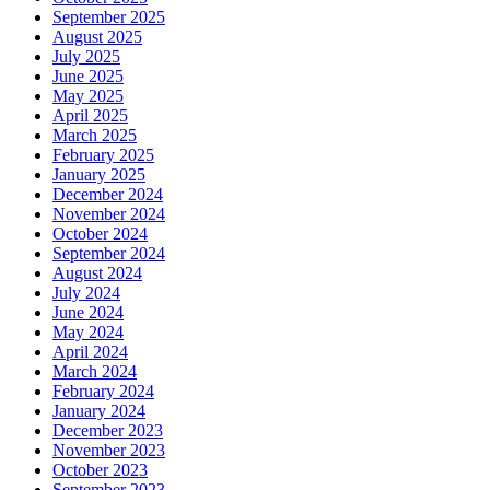
September 2025
August 2025
July 2025
June 2025
May 2025
April 2025
March 2025
February 2025
January 2025
December 2024
November 2024
October 2024
September 2024
August 2024
July 2024
June 2024
May 2024
April 2024
March 2024
February 2024
January 2024
December 2023
November 2023
October 2023
September 2023