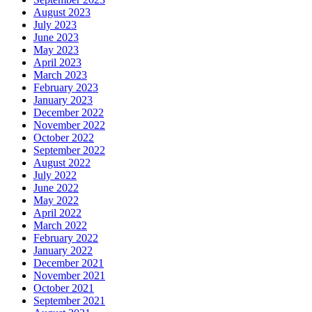
August 2023
July 2023
June 2023
May 2023
April 2023
March 2023
February 2023
January 2023
December 2022
November 2022
October 2022
September 2022
August 2022
July 2022
June 2022
May 2022
April 2022
March 2022
February 2022
January 2022
December 2021
November 2021
October 2021
September 2021