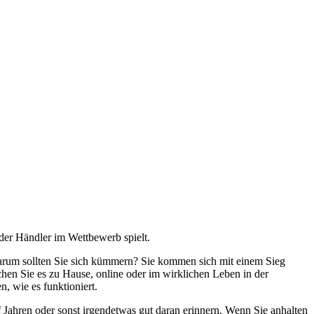
 der Händler im Wettbewerb spielt.
arum sollten Sie sich kümmern? Sie kommen sich mit einem Sieg
hen Sie es zu Hause, online oder im wirklichen Leben in der
, wie es funktioniert.
f Jahren oder sonst irgendetwas gut daran erinnern. Wenn Sie anhalten