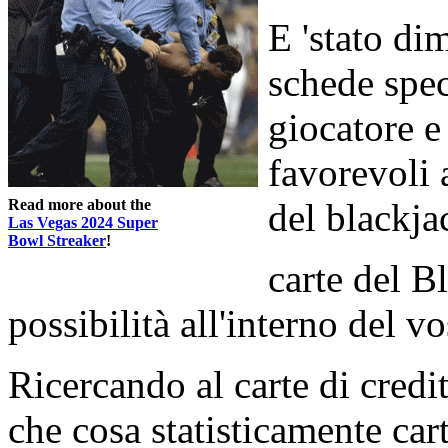
E 'stato di
schede spec
giocatore e
favorevoli 
Read more about the
del blackja
Las Vegas 2024 Super
Bowl Streaker
!
carte del B
possibilità all'interno del v
Ricercando al carte di credi
che cosa statisticamente cart