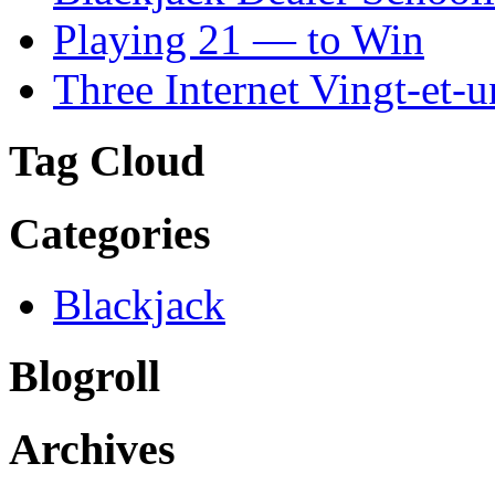
Playing 21 — to Win
Three Internet Vingt-et-u
Tag Cloud
Categories
Blackjack
Blogroll
Archives