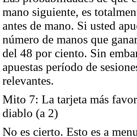
mano siguiente, es totalmen
antes de mano. Si usted apue
número de manos que ganar
del 48 por ciento. Sin emba
apuestas período de sesiones
relevantes.
Mito 7: La tarjeta más favor
diablo (a 2)
No es cierto. Esto es a me