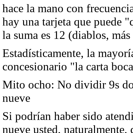
hace la mano con frecuencia
hay una tarjeta que puede "q
la suma es 12 (diablos, más
Estadísticamente, la mayoría
concesionario "la carta boca
Mito ocho: No dividir 9s do
nueve
Si podrían haber sido atend
nueve usted, naturalmente, 