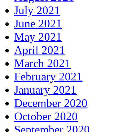
July 2021
June 2021
May 2021
April 2021
March 2021
February 2021
January 2021
December 2020
October 2020
September 2020