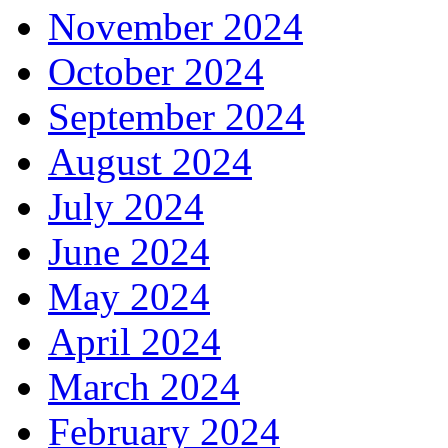
November 2024
October 2024
September 2024
August 2024
July 2024
June 2024
May 2024
April 2024
March 2024
February 2024