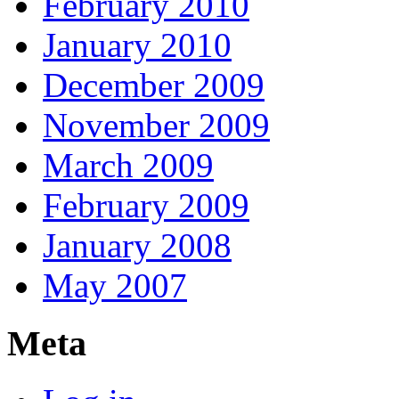
February 2010
January 2010
December 2009
November 2009
March 2009
February 2009
January 2008
May 2007
Meta