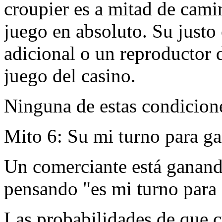
croupier es a mitad de cami
juego en absoluto. Su justo 
adicional o un reproductor 
juego del casino.
Ninguna de estas condicion
Mito 6: Su mi turno para ga
Un comerciante está ganand
pensando "es mi turno para 
Las probabilidades de que c