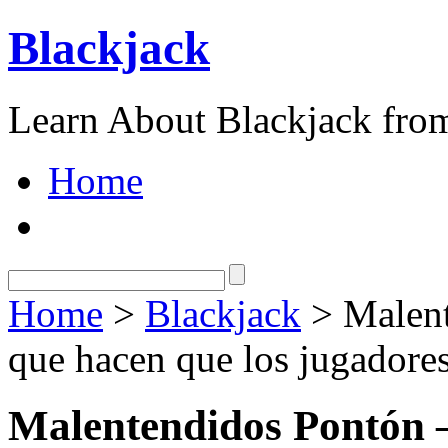
Blackjack
Learn About Blackjack from
Home
Home
>
Blackjack
> Malent
que hacen que los jugadores
Malentendidos Pontón –