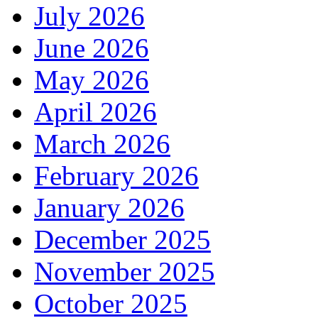
July 2026
June 2026
May 2026
April 2026
March 2026
February 2026
January 2026
December 2025
November 2025
October 2025