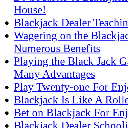
House!
Blackjack Dealer Teachi
Wagering on the Blackja
Numerous Benefits
Playing the Black Jack G
Many Advantages
Play Twenty-one For En
Blackjack Is Like A Rolle
Bet on Blackjack For En
Blackjack Dealer School