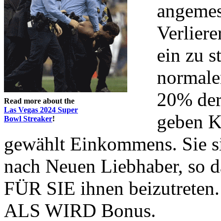
angemes
Verliere
ein zu s
normale
20% der
Read more about the
Las Vegas 2024 Super
geben K
Bowl Streaker
!
gewählt Einkommens. Sie s
nach Neuen Liebhaber, so d
FÜR SIE ihnen beizutreten.
ALS WIRD Bonus.