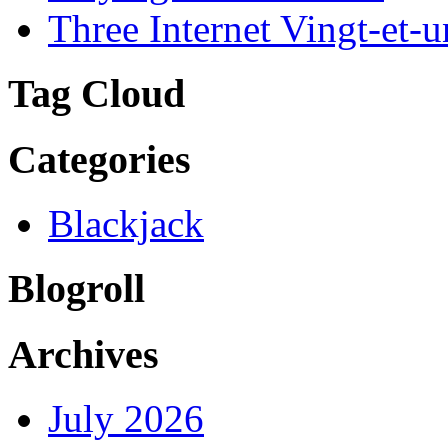
Three Internet Vingt-et-u
Tag Cloud
Categories
Blackjack
Blogroll
Archives
July 2026