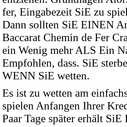
fer, Eingabezeit SiE zu sp
Dann sollten SiE EINEN An
Baccarat Chemin de Fer Cr
ein Wenig mehr ALS Ein Na
Empfohlen, dass. SiE sterbe
WENN SiE wetten.
Es ist zu wetten am einfac
spielen Anfangen Ihrer Kre
Paar Tage später erhält Si