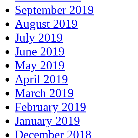
September 2019
August 2019
July 2019
June 2019
May 2019
April 2019
March 2019
February 2019
January 2019
December 2018