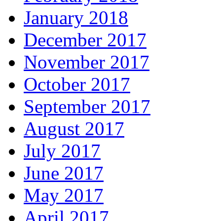
January 2018
December 2017
November 2017
October 2017
September 2017
August 2017
July 2017
June 2017
May 2017
April 2017